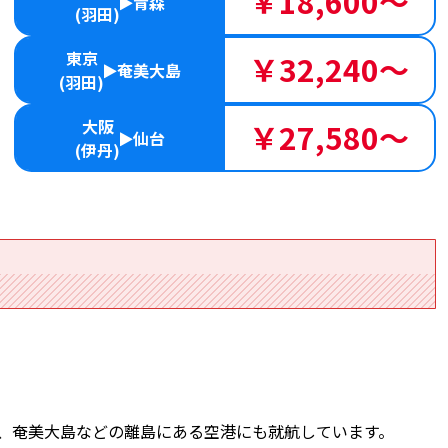
￥18,600～
青森
(羽田)
東京
￥32,240～
奄美大島
(羽田)
大阪
￥27,580～
仙台
(伊丹)
、奄美大島などの離島にある空港にも就航しています。