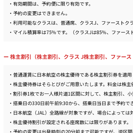
有効期間は、予約便に限り有効です。
予約の変更はできません。
利用可能なクラスは、普通席、クラスJ、ファーストク
マイル積算率は75％です。（クラスJは85％、ファースト
株主割引（株主割引、クラス J株主割引、ファー
普通運賃に日本航空の株主優待である株主割引券を適用し
株主優待券はそらとびがご用意いたします。料金は株主
割引券1枚でお一人様片道1区間に対して、株主割引、
搭乗日の330日前午前9:30から、搭乗日当日まで予約で
日本航空（JAL）全路線が対象ですが、場合によっては
株主優待割引が設定される座席数には限りがあります。
予約の変更は出発時刻の20分前まで可能ですが、逆区