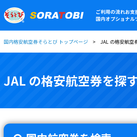
ご利用の流れ
お支
国内オプショナル
国内格安航空券そらとび トップページ
JAL の格安航
JAL の格安航空券を探