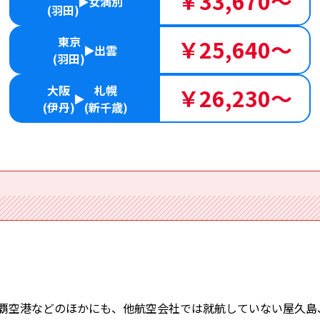
￥33,670～
女満別
(羽田)
東京
￥25,640～
出雲
(羽田)
大阪
札幌
￥26,230～
(伊丹)
(新千歳)
覇空港などのほかにも、他航空会社では就航していない屋久島