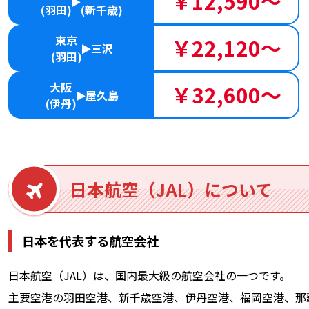
￥12,590～
(羽田)
(新千歳)
東京
￥22,120～
三沢
(羽田)
大阪
￥32,600～
屋久島
(伊丹)
日本航空（JAL）について
日本を代表する航空会社
日本航空（JAL）は、国内最大級の航空会社の一つです。
主要空港の羽田空港、新千歳空港、伊丹空港、福岡空港、那