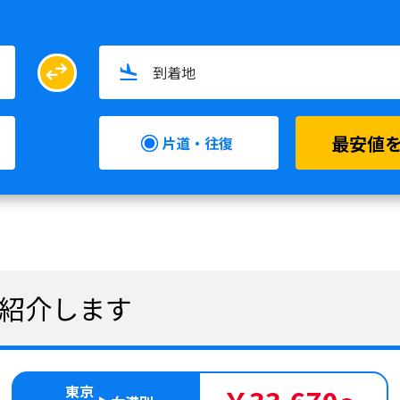
swap_horiz
最安値
片道・往復
ご紹介します
東京